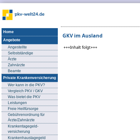
Home
GKV im Ausland
Angebote
+++Inhalt folgt+++
Angestellte
Selbstständige
Ärzte
Zahnärzte
Beamte
Private Krankenversicherung
Wer kann in die PKV?
Vergleich PKV / GKV
Was bietet die PKV
Leistungen
Freie Heilfürsorge
Gebührenordnung für
Ärzte/Zahnärzte
Krankentagegeld-
versicherung
Krankenhaustagegeld