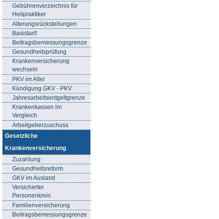
Gebührenverzeichnis für
Heilpraktiker
Alterungsrückstellungen
Basistarif
Beitragsbemessungsgrenze
Gesundheitsprüfung
Krankenversicherung
wechseln
PKV im Alter
Kündigung GKV - PKV
Jahresarbeitsentgeltgrenze
Krankenkassen im
Vergleich
Arbeitgeberzuschuss
Gesetzliche
Krankenversicherung
Zuzahlung
Gesundheitsreform
GKV im Ausland
Versicherter
Personenkreis
Familienversicherung
Beitragsbemessungsgrenze