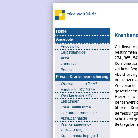
Home
Krankent
Angebote
Geldleistung
Angestellte
bestimmten - f
Selbstständige
274., 365., 5
Ärzte
Kombinatione
Zahnärzte
zeitliche Be
Beamte
Absicherung 
Private Krankenversicherung
Rentenversic
Wer kann in die PKV?
Vollversiche
Vergleich PKV / GKV
gesetzlichen
Was bietet die PKV
Hierzu ist ü
Leistungen
Rentenversic
über ein Kra
Freie Heilfürsorge
Bemessungsgr
Gebührenordnung für
Arbeitsentgel
Ärzte/Zahnärzte
Beitragsbeme
Krankentagegeld-
versicherung
Krankenhaustagegeld