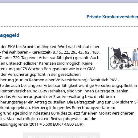
agegeld
 der PKV bei Arbeitsunfähigkeit. Wird nach Ablauf einer
rei wählbaren - Karenzzeit (8.,15., 22., 29., 43., 92., 183.,
47. oder 729. Tag einer Arbeitsunfähigkeit) gezahlt. Auch
n unterschiedlicher Karenzen sind möglich. Keine
grenzung auf 78 Wochen Bezugsdauer wie in der GKV.
der Versicherungspflicht in der gesetzlichen
herung (nur im Rahmen einer Vollversicherung): Damit sich PKV -
rte die auch bei längerer Arbeitsunfähigkeit wichtige Versicherungspflicht in
 Rentenversicherung (GRV) erhalten, sind von ihnen Beiträge zu zahlen.
ber das Versicherungsamt der Stadtverwaltung bzw. direkt beim
herungsträger ein Antrag zu stellen. Die Beitragszahlung zur GRV sichern Si
nkentagegeld ab. Hierbei gilt folgendes Berechnungsverfahren:
undlage sind mindestens 80 % des zuletzt für einen Monat versicherten
ts. Maximal möglich ist ein Beitrag abgestellt auf die
ssungsgrenze (2011 = 5.500 EUR / 4.800 EUR).