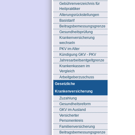
Gebührenverzeichnis für
Heilpraktiker
Alterungsrückstellungen
Basistarif
Beitragsbemessungsgrenze
Gesundheitsprüfung
Krankenversicherung
wechseln
PKV im Alter
Kündigung GKV - PKV
Jahresarbeitsentgeltgrenze
Krankenkassen im
Vergleich
Arbeitgeberzuschuss
Gesetzliche
Krankenversicherung
Zuzahlung
Gesundheitsreform
GKV im Ausland
Versicherter
Personenkreis
Familienversicherung
Beitragsbemessungsgrenze